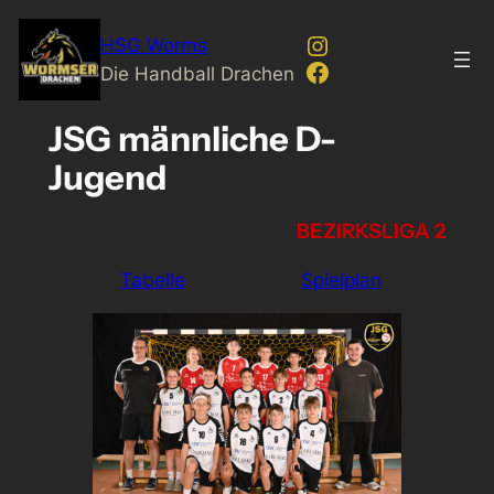
Zum
Instagram
HSG Worms
Inhalt
Facebook
Die Handball Drachen
springen
JSG männliche D-
Jugend
BEZIRKSLIGA 2
Tabelle
Spielplan