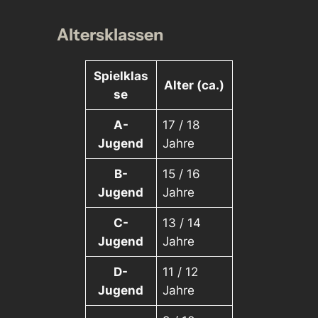
Altersklassen
Spielklas
Alter (ca.)
se
A-
17 / 18
Jugend
Jahre
B-
15 / 16
Jugend
Jahre
C-
13 / 14
Jugend
Jahre
D-
11 / 12
Jugend
Jahre