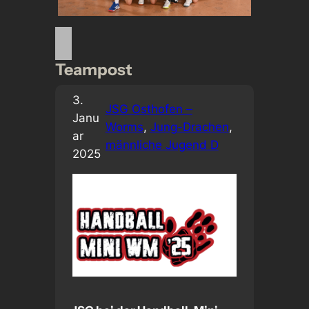
Teampost
3.
JSG Osthofen –
Janu
Worms
, 
Jung-Drachen
, 
ar
männliche Jugend D
2025