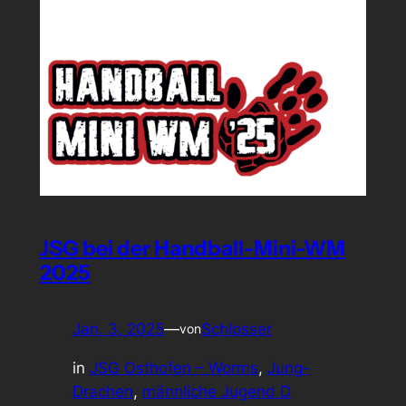
JSG bei der Handball-Mini-WM
2025
Jan. 3, 2025
—
Schlosser
von
in
JSG Osthofen – Worms
, 
Jung-
Drachen
, 
männliche Jugend D