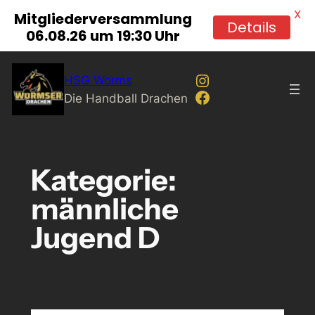
X
Mitgliederversammlung
Details
06.08.26 um 19:30 Uhr
Zum
Instagram
HSG Worms
Inhalt
Facebook
Die Handball Drachen
springen
Kategorie:
männliche
Jugend D