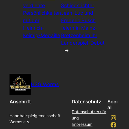
verdiente
Schiedsrichter
Persönlichkeiten
Jean-Luc und
mit der
Frederic Busch
Heinrich-
feiern in Mainz-
Keimig-Medaille
Bretzenheim ihr
Länderspiel-Debüt
→
HSG Worms
Anschrift
Datenschutz
Soci
al
Datenschutzerklär
Instagram
Handballspielgemeinschaft
ung
Worms e.V.
Facebook
Impressum