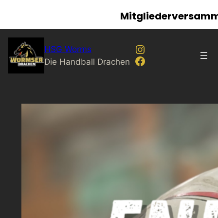
Mitgliederversamml
Zum
Instagram
HSG Worms
Inhalt
Facebook
Die Handball Drachen
springen