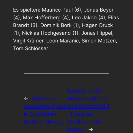
Es spielten: Maurice Paul (6), Jonas Beyer
(4), Max Hofferberg (4), Leo Jakob (4), Elias
Brandt (3), Dominik Bork (1), Hagen Druck
(1), Nicklas Hochgesand (1), Jonas Hippel,
Virgil Krämer, Leon Maranic, Simon Metzen,
Tom Schlösser
Nächster:
HSG
←
Vorheriger:
Worms empfängt
Auswärtsaufgabe
HSG Eckbachtal II
in Budenheim:
– Fokus auf
Reaktion gefragt
Stabilität in der
Abwehr
→