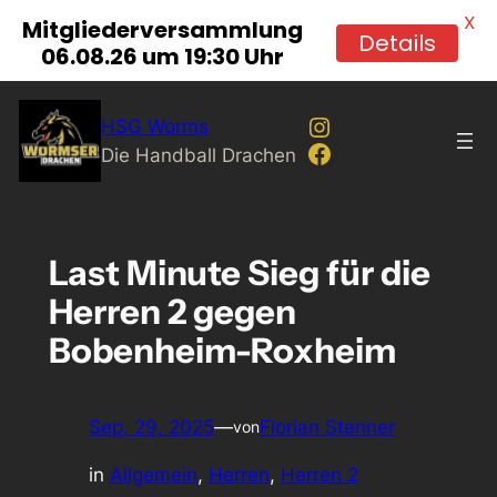
X
Mitgliederversammlung
Details
06.08.26 um 19:30 Uhr
Zum
Instagram
HSG Worms
Inhalt
Facebook
Die Handball Drachen
springen
Last Minute Sieg für die
Herren 2 gegen
Bobenheim-Roxheim
Sep. 29, 2025
—
Florian Stenner
von
in
Allgemein
, 
Herren
, 
Herren 2