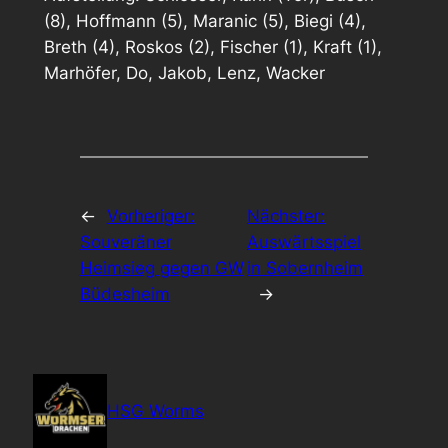
(8), Hoffmann (5), Maranic (5), Biegi (4),
Breth (4), Roskos (2), Fischer (1), Kraft (1),
Marhöfer, Do, Jakob, Lenz, Wacker
←
Vorheriger:
Nächster:
Souveräner
Auswärtsspiel
Heimsieg gegen GW
in Sobernheim
Büdesheim
→
HSG Worms