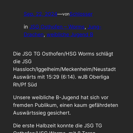
Sep. 22, 2024
—
Schlosser
von
in
JSG Osthofen – Worms
, 
Jung-
Drachen
, 
weibliche Jugend B
Die JSG TG Osthofen/HSG Worms schlägt
die JSG
Hassloch/Iggelheim/Meckenheim/Neustadt
Auswärts mit 15:29 (6:14).
wJB Oberliga
Rh/Pf Süd
Unsere weibliche B-Jugend hat sich vor
fremden Publikum, einen kaum gefährdeten
Auswärtssieg gesichert.
Die erste Halbzeit konnte die JSG TG