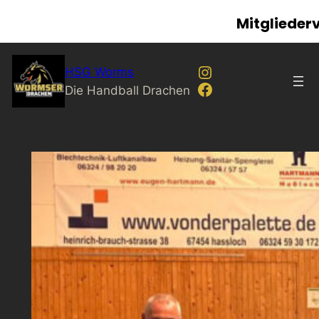
Mitglieder
Zum
Instagram
HSG Worms
Inhalt
Facebook
Die Handball Drachen
springen