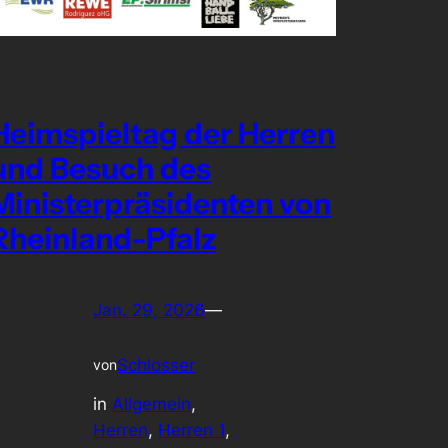
Heimspieltag der Herren
und Besuch des
Ministerpräsidenten von
Rheinland-Pfalz
Jan. 29, 2026
—
Schlosser
von
in
Allgemein
, 
Herren
, 
Herren 1
, 