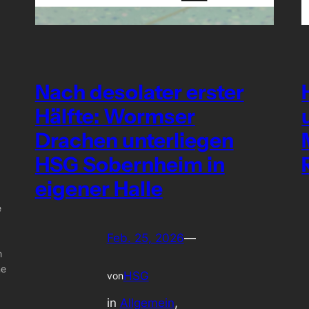
Nach desolater erster
Hälfte: Wormser
Drachen unterliegen
HSG Sobernheim in
eigener Halle
e
Feb. 25, 2026
—
h
ne
HSG
von
in
Allgemein
, 