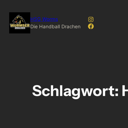
Zum
Inhalt
Instagram
HSG Worms
springen
Facebook
Die Handball Drachen
Schlagwort: