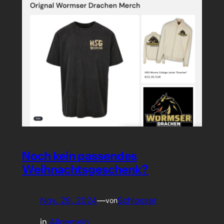
Noch kein passendes
Weihnachtsgeschenk?
Nov. 29, 2024
—
Schlosser
von
in
Allgemein