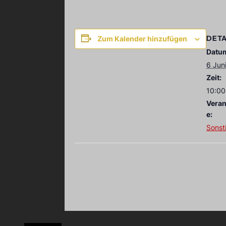
DETA
Zum Kalender hinzufügen
Datu
6 Jun
Zeit:
10:00
Veran
e:
Sonst