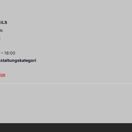
ILS
m:
i
 – 18:00
staltungskategori
ige